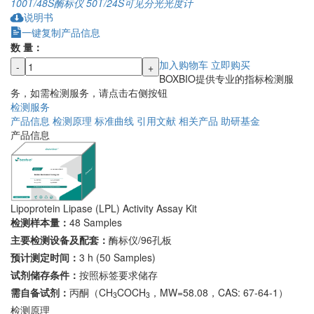
100T/48S
酶标仪
50T/24S
可见分光光度计
说明书
一键复制产品信息
数 量：
加入购物车
立即购买
-
+
BOXBIO提供专业的指标检测服
务，如需检测服务，请点击右侧按钮
检测服务
产品信息
检测原理
标准曲线
引用文献
相关产品
助研基金
产品信息
Lipoprotein Lipase (LPL) Activity Assay Kit
检测样本量：
48 Samples
主要检测设备及配套：
酶标仪/96孔板
预计测定时间：
3 h (50 Samples)
试剂储存条件：
按照标签要求储存
需自备试剂：
丙酮（CH
COCH
，MW=58.08，CAS: 67-64-1）
3
3
检测原理