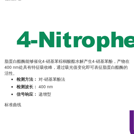
脂蛋白酯酶能够催化4-硝基苯棕榈酸酯水解产生4-硝基苯酚，产物在
400 nm处具有特征吸收峰，通过吸光值变化即可表征脂蛋白酯酶的
活性。
检测方法：
对-硝基苯酚法
检测波长：
400 nm
信号响应：
递增型
标准曲线