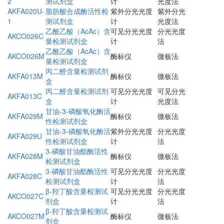
2
测试剂盒
计
光度法
AKFA020U-
脂肪酸合成酶活性检
紫外分光光度
紫外分光
1
测试剂盒
计
光度法
乙酰乙酸（AcAc）含
可见分光光度
分光光度
AKCO026C
量检测试剂盒
计
法
乙酰乙酸（AcAc）含
AKCO026M
酶标仪
微板法
量检测试剂盒
丙二醛含量检测试剂
AKFA013M
酶标仪
微板法
盒
丙二醛含量检测试剂
可见分光光度
可见分光
AKFA013C
盒
计
光度法
甘油-3-磷酸氧化酶活
AKFA029M
酶标仪
微板法
性检测试剂盒
甘油-3-磷酸氧化酶活
紫外分光光度
分光光度
AKFA029U
性检测试剂盒
计
法
3-磷酸甘油酯酶活性
AKFA028M
酶标仪
微板法
检测试剂盒
3-磷酸甘油酯酶活性
可见分光光度
分光光度
AKFA028C
检测试剂盒
计
法
β-羟丁酸含量检测试
可见分光光度
分光光度
AKCO027C
剂盒
计
法
β-羟丁酸含量检测试
AKCO027M
酶标仪
微板法
剂盒