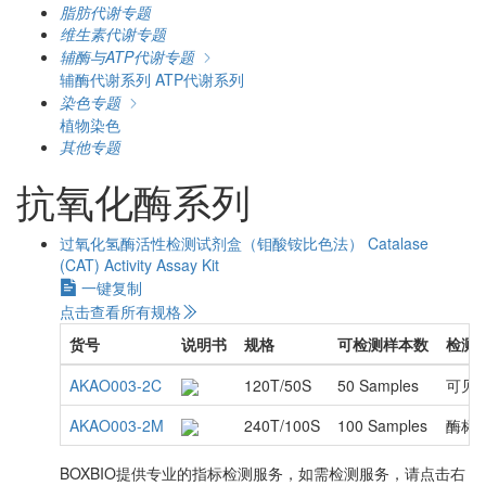
脂肪代谢专题
维生素代谢专题
辅酶与ATP代谢专题
辅酶代谢系列
ATP代谢系列
染色专题
植物染色
其他专题
抗氧化酶系列
过氧化氢酶活性检测试剂盒（钼酸铵比色法）
Catalase
(CAT) Activity Assay Kit
一键复制
点击查看所有规格
货号
说明书
规格
可检测样本数
检测
AKAO003-2C
120T/50S
50 Samples
可见
AKAO003-2M
240T/100S
100 Samples
酶标
BOXBIO提供专业的指标检测服务，如需检测服务，请点击右