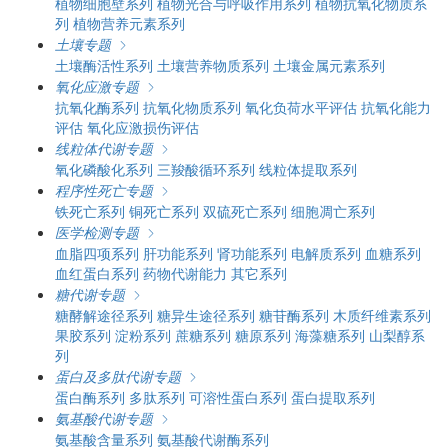
植物细胞壁系列
植物光合与呼吸作用系列
植物抗氧化物质系
列
植物营养元素系列
土壤专题
土壤酶活性系列
土壤营养物质系列
土壤金属元素系列
氧化应激专题
抗氧化酶系列
抗氧化物质系列
氧化负荷水平评估
抗氧化能力
评估
氧化应激损伤评估
线粒体代谢专题
氧化磷酸化系列
三羧酸循环系列
线粒体提取系列
程序性死亡专题
铁死亡系列
铜死亡系列
双硫死亡系列
细胞凋亡系列
医学检测专题
血脂四项系列
肝功能系列
肾功能系列
电解质系列
血糖系列
血红蛋白系列
药物代谢能力
其它系列
糖代谢专题
糖酵解途径系列
糖异生途径系列
糖苷酶系列
木质纤维素系列
果胶系列
淀粉系列
蔗糖系列
糖原系列
海藻糖系列
山梨醇系
列
蛋白及多肽代谢专题
蛋白酶系列
多肽系列
可溶性蛋白系列
蛋白提取系列
氨基酸代谢专题
氨基酸含量系列
氨基酸代谢酶系列