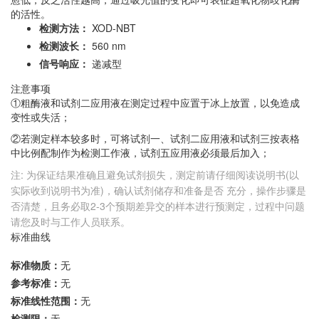
的活性。
检测方法：
XOD-NBT
检测波长：
560 nm
信号响应：
递减型
注意事项
①粗酶液和试剂二应用液在测定过程中应置于冰上放置，以免造成
变性或失活；
②若测定样本较多时，可将试剂一、试剂二应用液和试剂三按表格
中比例配制作为检测工作液，试剂五应用液必须最后加入；
注: 为保证结果准确且避免试剂损失，测定前请仔细阅读说明书(以
实际收到说明书为准)，确认试剂储存和准备是否 充分，操作步骤是
否清楚，且务必取2-3个预期差异交的样本进行预测定，过程中问题
请您及时与工作人员联系。
标准曲线
标准物质：
无
参考标准：
无
标准线性范围：
无
检测限：
无