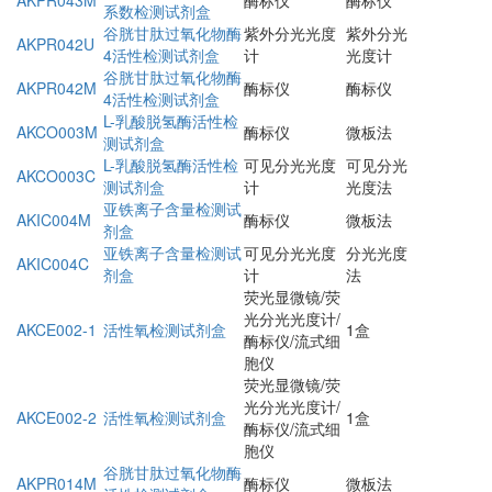
系数检测试剂盒
谷胱甘肽过氧化物酶
紫外分光光度
紫外分光
AKPR042U
4活性检测试剂盒
计
光度计
谷胱甘肽过氧化物酶
AKPR042M
酶标仪
酶标仪
4活性检测试剂盒
L-乳酸脱氢酶活性检
AKCO003M
酶标仪
微板法
测试剂盒
L-乳酸脱氢酶活性检
可见分光光度
可见分光
AKCO003C
测试剂盒
计
光度法
亚铁离子含量检测试
AKIC004M
酶标仪
微板法
剂盒
亚铁离子含量检测试
可见分光光度
分光光度
AKIC004C
剂盒
计
法
荧光显微镜/荧
光分光光度计/
AKCE002-1
活性氧检测试剂盒
1盒
酶标仪/流式细
胞仪
荧光显微镜/荧
光分光光度计/
AKCE002-2
活性氧检测试剂盒
1盒
酶标仪/流式细
胞仪
谷胱甘肽过氧化物酶
AKPR014M
酶标仪
微板法