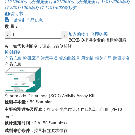
110T/50S
可见分光光度计
60T/25S
可见分光光度计
440T/200S
酶标
仪
220T/100S
酶标仪
110T/50S
酶标仪
说明书
一键复制产品信息
数 量：
加入购物车
立即购买
-
+
BOXBIO提供专业的指标检测服
务，如需检测服务，请点击右侧按钮
检测服务
产品信息
检测原理
注意事项
标准曲线
引用文献
相关产品
助研基金
产品信息
Superoxide Dismutase (SOD) Activity Assay Kit
检测样本量：
50 Samples
主要检测设备及配套：
可见分光光度计/1 mL玻璃比色皿（d=10
mm）
预计测定时间：
3 h (50 Samples)
试剂储存条件：
按照标签要求储存