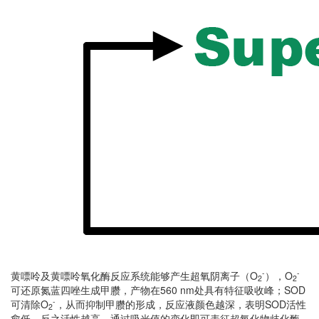
-
-
黄嘌呤及黄嘌呤氧化酶反应系统能够产生超氧阴离子（O
），O
2
2
可还原氮蓝四唑生成甲臜，产物在560 nm处具有特征吸收峰；SOD
-
可清除O
，从而抑制甲臜的形成，反应液颜色越深，表明SOD活性
2
愈低，反之活性越高，通过吸光值的变化即可表征超氧化物歧化酶