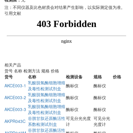
注：不同仪器及比色材质会对结果产生影响，以实际测定值为准。
引用文献
相关产品
货号
名称
检测方法
规格
价格
货号
名称
检测设备
规格
价格
乳酸脱氢酶细胞增殖
AKCE003-1
酶标仪
酶标仪
及毒性检测试剂盒
乳酸脱氢酶细胞增殖
AKCE003-2
酶标仪
酶标仪
及毒性检测试剂盒
乳酸脱氢酶细胞增殖
AKCE003-3
酶标仪
酶标仪
及毒性检测试剂盒
谷胱甘肽还原酶活性
可见分光光度
可见分光
AKPR043C
系数检测试剂盒
计
光度计
谷胱甘肽还原酶活性
AKPR043M
酶标仪
酶标仪