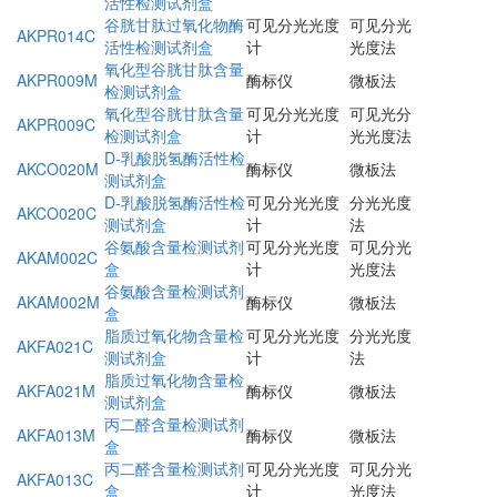
活性检测试剂盒
谷胱甘肽过氧化物酶
可见分光光度
可见分光
AKPR014C
活性检测试剂盒
计
光度法
氧化型谷胱甘肽含量
AKPR009M
酶标仪
微板法
检测试剂盒
氧化型谷胱甘肽含量
可见分光光度
可见光分
AKPR009C
检测试剂盒
计
光光度法
D-乳酸脱氢酶活性检
AKCO020M
酶标仪
微板法
测试剂盒
D-乳酸脱氢酶活性检
可见分光光度
分光光度
AKCO020C
测试剂盒
计
法
谷氨酸含量检测试剂
可见分光光度
可见分光
AKAM002C
盒
计
光度法
谷氨酸含量检测试剂
AKAM002M
酶标仪
微板法
盒
脂质过氧化物含量检
可见分光光度
分光光度
AKFA021C
测试剂盒
计
法
脂质过氧化物含量检
AKFA021M
酶标仪
微板法
测试剂盒
丙二醛含量检测试剂
AKFA013M
酶标仪
微板法
盒
丙二醛含量检测试剂
可见分光光度
可见分光
AKFA013C
盒
计
光度法