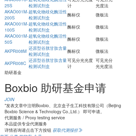
25S
检测试剂盒
计
光度法
AKAO001M-
超氧化物歧化酶活性
酶标仪
微板法
200S
检测试剂盒
AKAO001M-
超氧化物歧化酶活性
酶标仪
微板法
100S
检测试剂盒
AKAO001M-
超氧化物歧化酶活性
酶标仪
微板法
50S
检测试剂盒
还原型谷胱甘肽含量
AKPR008M
酶标仪
微板法
检测试剂盒
还原型谷胱甘肽含量
可见分光光度
可见光分
AKPR008C
检测试剂盒
计
光光度法
助研基金
Boxbio 助研基金申请
JOIN
*发表文章中注明Boxbio、北京盒子生工科技有限公司（Beijing
Boxbio Science & Technology Co.,Ltd.） 即可申请。
代测服务 / Proxy testing service
本品提供专业代测服务
详情咨询请点击下方按钮
获取代测报价