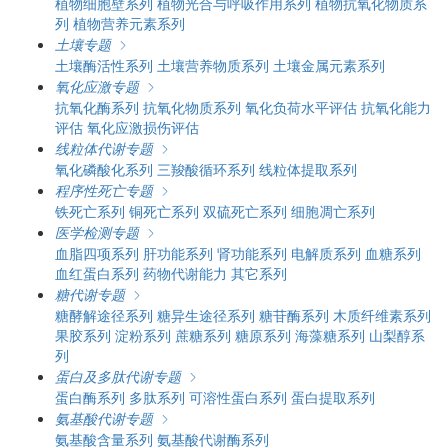
植物细胞壁系列
植物光合与呼吸作用系列
植物抗氧化物质系
列
植物营养元素系列
土壤专题
土壤酶活性系列
土壤营养物质系列
土壤金属元素系列
氧化应激专题
抗氧化酶系列
抗氧化物质系列
氧化负荷水平评估
抗氧化能力
评估
氧化应激损伤评估
线粒体代谢专题
氧化磷酸化系列
三羧酸循环系列
线粒体提取系列
程序性死亡专题
铁死亡系列
铜死亡系列
双硫死亡系列
细胞凋亡系列
医学检测专题
血脂四项系列
肝功能系列
肾功能系列
电解质系列
血糖系列
血红蛋白系列
药物代谢能力
其它系列
糖代谢专题
糖酵解途径系列
糖异生途径系列
糖苷酶系列
木质纤维素系列
果胶系列
淀粉系列
蔗糖系列
糖原系列
海藻糖系列
山梨醇系
列
蛋白及多肽代谢专题
蛋白酶系列
多肽系列
可溶性蛋白系列
蛋白提取系列
氨基酸代谢专题
氨基酸含量系列
氨基酸代谢酶系列