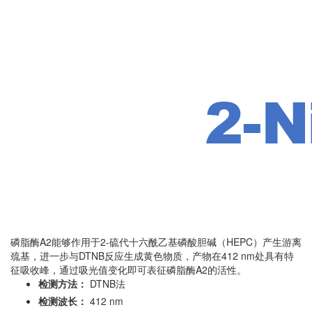
磷脂酶A2能够作用于2-硫代十六酰乙基磷酸胆碱（HEPC）产生游离
巯基，进一步与DTNB反应生成黄色物质，产物在412 nm处具有特
征吸收峰，通过吸光值变化即可表征磷脂酶A2的活性。
检测方法：
DTNB法
检测波长：
412 nm