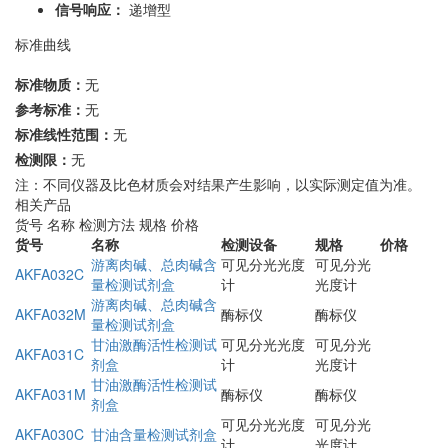
信号响应：
递增型
标准曲线
标准物质：
无
参考标准：
无
标准线性范围：
无
检测限：
无
注：不同仪器及比色材质会对结果产生影响，以实际测定值为准。
相关产品
货号
名称
检测方法
规格
价格
货号
名称
检测设备
规格
价格
游离肉碱、总肉碱含
可见分光光度
可见分光
AKFA032C
量检测试剂盒
计
光度计
游离肉碱、总肉碱含
AKFA032M
酶标仪
酶标仪
量检测试剂盒
甘油激酶活性检测试
可见分光光度
可见分光
AKFA031C
剂盒
计
光度计
甘油激酶活性检测试
AKFA031M
酶标仪
酶标仪
剂盒
可见分光光度
可见分光
AKFA030C
甘油含量检测试剂盒
计
光度计