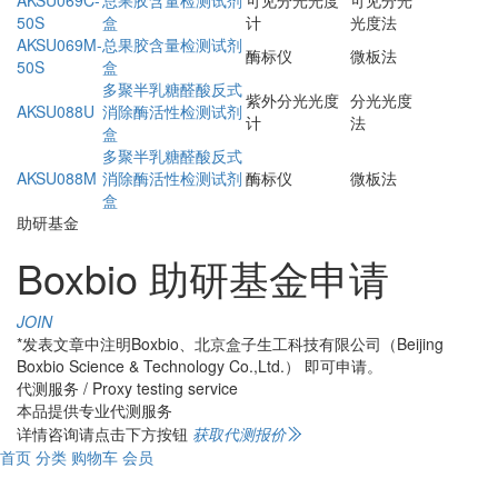
50S
盒
计
光度法
AKSU069M-
总果胶含量检测试剂
酶标仪
微板法
50S
盒
多聚半乳糖醛酸反式
紫外分光光度
分光光度
AKSU088U
消除酶活性检测试剂
计
法
盒
多聚半乳糖醛酸反式
AKSU088M
消除酶活性检测试剂
酶标仪
微板法
盒
助研基金
Boxbio 助研基金申请
JOIN
*发表文章中注明Boxbio、北京盒子生工科技有限公司（Beijing
Boxbio Science & Technology Co.,Ltd.） 即可申请。
代测服务 / Proxy testing service
本品提供专业代测服务
详情咨询请点击下方按钮
获取代测报价
首页
分类
购物车
会员