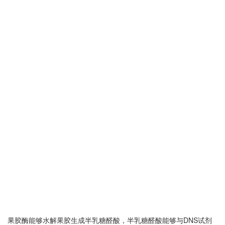
果胶酶能够水解果胶生成半乳糖醛酸，半乳糖醛酸能够与DNS试剂