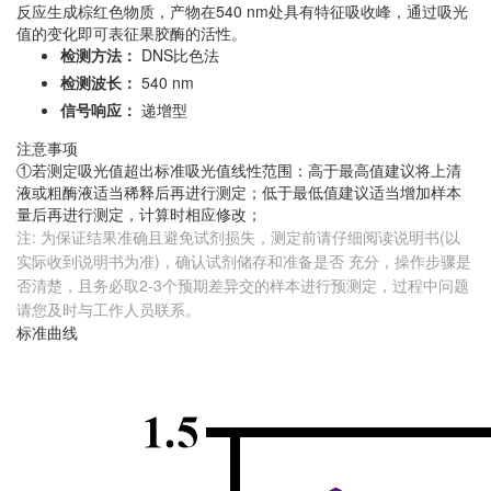
反应生成棕红色物质，产物在540 nm处具有特征吸收峰，通过吸光
值的变化即可表征果胶酶的活性。
检测方法：
DNS比色法
检测波长：
540 nm
信号响应：
递增型
注意事项
①若测定吸光值超出标准吸光值线性范围：高于最高值建议将上清
液或粗酶液适当稀释后再进行测定；低于最低值建议适当增加样本
量后再进行测定，计算时相应修改；
注: 为保证结果准确且避免试剂损失，测定前请仔细阅读说明书(以
实际收到说明书为准)，确认试剂储存和准备是否 充分，操作步骤是
否清楚，且务必取2-3个预期差异交的样本进行预测定，过程中问题
请您及时与工作人员联系。
标准曲线