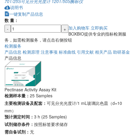
70T/25S
可见分光光度计
120T/50S
酶标仪
说明书
一键复制产品信息
数 量：
加入购物车
立即购买
-
+
BOXBIO提供专业的指标检测服
务，如需检测服务，请点击右侧按钮
检测服务
产品信息
检测原理
注意事项
标准曲线
引用文献
相关产品
助研基金
产品信息
Pectinase Activity Assay Kit
检测样本量：
25 Samples
主要检测设备及配套：
可见分光光度计/1 mL玻璃比色皿（d=10
mm）
预计测定时间：
3 h (25 Samples)
试剂储存条件：
按照标签要求储存
需自备试剂：
无