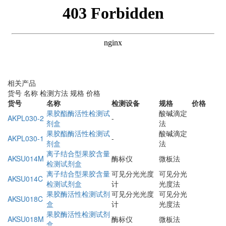
相关产品
货号
名称
检测方法
规格
价格
货号
名称
检测设备
规格
价格
果胶酯酶活性检测试
酸碱滴定
AKPL030-2
-
剂盒
法
果胶酯酶活性检测试
酸碱滴定
AKPL030-1
-
剂盒
法
离子结合型果胶含量
AKSU014M
酶标仪
微板法
检测试剂盒
离子结合型果胶含量
可见分光光度
可见分光
AKSU014C
检测试剂盒
计
光度法
果胶酶活性检测试剂
可见分光光度
可见分光
AKSU018C
盒
计
光度法
果胶酶活性检测试剂
AKSU018M
酶标仪
微板法
盒