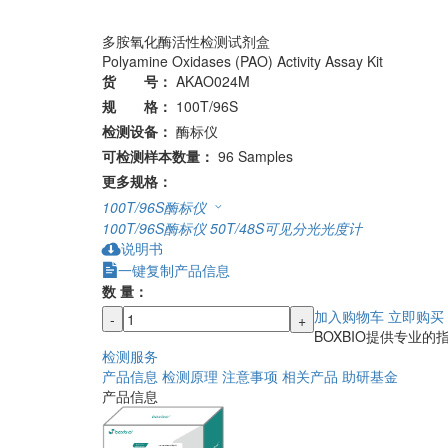
多胺氧化酶活性检测试剂盒
Polyamine Oxidases (PAO) Activity Assay Kit
货 号：
AKAO024M
规 格：
100T/96S
检测设备：
酶标仪
可检测样本数量：
96 Samples
更多规格：
100T/96S
酶标仪
100T/96S
酶标仪
50T/48S
可见分光光度计
说明书
一键复制产品信息
数 量：
加入购物车
立即购买
-
+
BOXBIO提供专业
检测服务
产品信息
检测原理
注意事项
相关产品
助研基金
产品信息