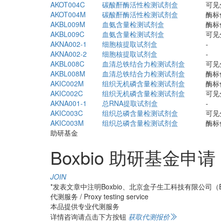
AKOT004C
碳酸酐酶活性检测试剂盒
可见
AKOT004M
碳酸酐酶活性检测试剂盒
酶标
AKBL009M
血氨含量检测试剂盒
酶标
AKBL009C
血氨含量检测试剂盒
可见
AKNA002-1
细胞核提取试剂盒
-
AKNA002-2
细胞核提取试剂盒
-
AKBL008C
血清总铁结合力检测试剂盒
可见
AKBL008M
血清总铁结合力检测试剂盒
酶标
AKIC002M
组织无机磷含量检测试剂盒
酶标
AKIC002C
组织无机磷含量检测试剂盒
可见
AKNA001-1
总RNA提取试剂盒
-
AKIC003C
组织总磷含量检测试剂盒
可见
AKIC003M
组织总磷含量检测试剂盒
酶标
助研基金
Boxbio 助研基金申请
JOIN
*发表文章中注明Boxbio、北京盒子生工科技有限公司（Beijing Bo
代测服务 / Proxy testing service
本品提供专业代测服务
详情咨询请点击下方按钮
获取代测报价