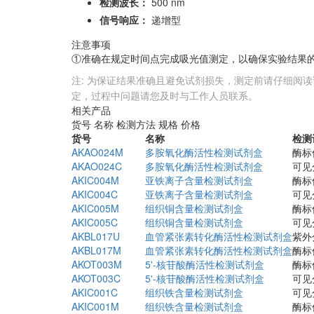
检测波长：
500 nm
信号响应：
递增型
注意事项
①准确在规定时间点完成吸光值测定，以确保实验结果
注: 为保证结果准确且避免试剂损失，测定前请仔细阅读
定，过程中问题请您及时与工作人员联系。
相关产品
货号
名称
检测方法
规格
价格
货号
名称
检测
AKAO024M
多胺氧化酶活性检测试剂盒
酶标
AKAO024C
多胺氧化酶活性检测试剂盒
可见
AKIC004M
亚铁离子含量检测试剂盒
酶标
AKIC004C
亚铁离子含量检测试剂盒
可见
AKIC005M
组织铜含量检测试剂盒
酶标
AKIC005C
组织铜含量检测试剂盒
可见
AKBL017U
血管紧张素转化酶活性检测试剂盒
紫外
AKBL017M
血管紧张素转化酶活性检测试剂盒
酶标
AKOT003M
5'-核苷酸酶活性检测试剂盒
酶标
AKOT003C
5'-核苷酸酶活性检测试剂盒
可见
AKIC001C
组织铁含量检测试剂盒
可见
AKIC001M
组织铁含量检测试剂盒
酶标