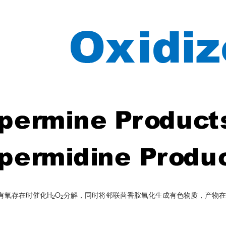
有氧存在时催化H
O
分解，同时将邻联茴香胺氧化生成有色物质，产物在5
2
2