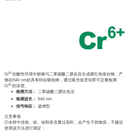
6+
Cr
在酸性环境中能够与二苯碳酰二肼反应生成紫红色络合物，产
物在540 nm处具有特征吸收峰，通过吸光值变化即可定量检测
6+
Cr
的浓度。
检测方法：
二苯碳酰二肼比色法
检测波长：
540 nm
信号响应：
递增型
注意事项
①水样中含铁、钒、钼和汞含量过高时，会产生干扰物质，不建议
使用该方法进行测定；