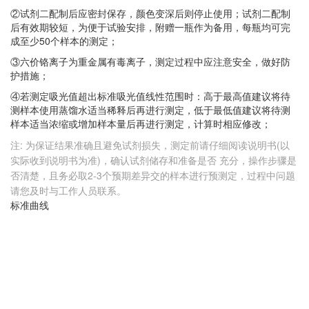
②试剂二配制后应密封保存，颜色变深后则停止使用；试剂二配制
后有效期较短，为便于试验安排，附赠一瓶作为备用，每瓶均可完
成至少50个样本的测定；
③六价铬离子为重金属有毒离子，测定过程中应注意安全，做好防
护措施；
④若测定吸光值超出标准吸光值线性范围时：高于最高值建议将待
测样本使用蒸馏水适当稀释后再进行测定，低于最低值建议将待测
样本适当浓缩或增加样本量后再进行测定，计算时相应修改；
注: 为保证结果准确且避免试剂损失，测定前请仔细阅读说明书(以
实际收到说明书为准)，确认试剂储存和准备是否 充分，操作步骤是
否清楚，且务必取2-3个预期差异交的样本进行预测定，过程中问题
请您及时与工作人员联系。
标准曲线