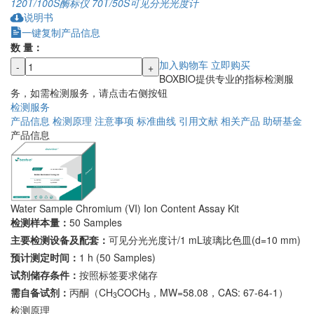
120T/100S
酶标仪
70T/50S
可见分光光度计
说明书
一键复制产品信息
数 量：
加入购物车
立即购买
-
+
BOXBIO提供专业的指标检测服
务，如需检测服务，请点击右侧按钮
检测服务
产品信息
检测原理
注意事项
标准曲线
引用文献
相关产品
助研基金
产品信息
Water Sample Chromium (VI) Ion Content Assay Kit
检测样本量：
50 Samples
主要检测设备及配套：
可见分光光度计/1 mL玻璃比色皿(d=10 mm)
预计测定时间：
1 h (50 Samples)
试剂储存条件：
按照标签要求储存
需自备试剂：
丙酮（CH
COCH
，MW=58.08，CAS: 67-64-1）
3
3
检测原理