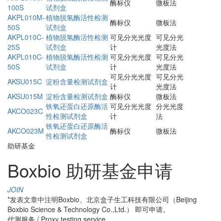
酶标仪
微板法
100S
试剂盒
AKPL010M-
植物脱氢酶活性检测
酶标仪
微板法
50S
试剂盒
AKPL010C-
植物脱氢酶活性检测
可见分光光度
可见分光
25S
试剂盒
计
光度法
AKPL010C-
植物脱氢酶活性检测
可见分光光度
可见分光
50S
试剂盒
计
光度法
可见分光光度
可见分光
AKSU015C
淀粉含量检测试剂盒
计
光度法
AKSU015M
淀粉含量检测试剂盒
酶标仪
微板法
铁氧还蛋白还原酶活
可见分光光度
分光光度
AKCO023C
性检测试剂盒
计
法
铁氧还蛋白还原酶活
AKCO023M
酶标仪
微板法
性检测试剂盒
助研基金
Boxbio 助研基金申请
JOIN
*发表文章中注明Boxbio、北京盒子生工科技有限公司（Beijing
Boxbio Science & Technology Co.,Ltd.） 即可申请。
代测服务 / Proxy testing service