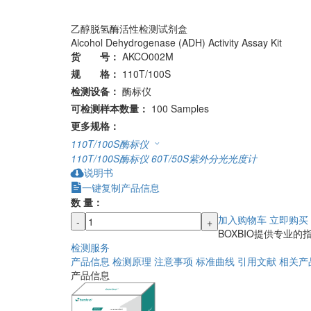
乙醇脱氢酶活性检测试剂盒
Alcohol Dehydrogenase (ADH) Activity Assay Kit
货 号：
AKCO002M
规 格：
110T/100S
检测设备：
酶标仪
可检测样本数量：
100 Samples
更多规格：
110T/100S
酶标仪
110T/100S
酶标仪
60T/50S
紫外分光光度计
说明书
一键复制产品信息
数 量：
加入购物车
立即购买
-
+
BOXBIO提供专业
检测服务
产品信息
检测原理
注意事项
标准曲线
引用文献
相关产
产品信息