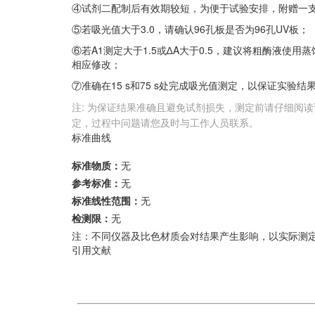
④试剂二配制后有效期较短，为便于试验安排，附赠一支
⑤若吸光值大于3.0，请确认96孔板是否为96孔UV板；
⑥若A1测定大于1.5或∆A大于0.5，建议将粗酶液使用
相应修改；
⑦准确在15 s和75 s处完成吸光值测定，以保证实
注: 为保证结果准确且避免试剂损失，测定前请仔细阅读
定，过程中问题请您及时与工作人员联系。
标准曲线
标准物质：
无
参考标准：
无
标准线性范围：
无
检测限：
无
注：不同仪器及比色材质会对结果产生影响，以实际测
引用文献