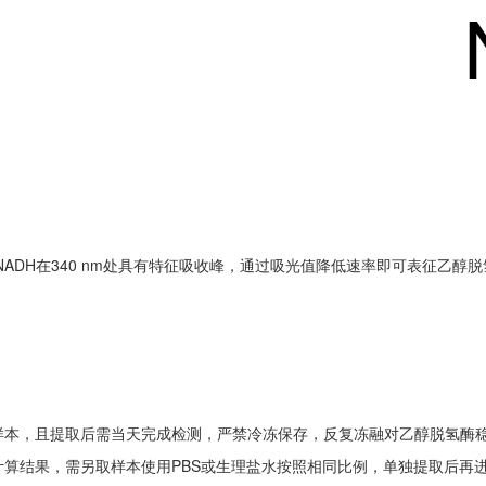
NADH在340 nm处具有特征吸收峰，通过吸光值降低速率即可表征乙醇
样本，且提取后需当天完成检测，严禁冷冻保存，反复冻融对乙醇脱氢酶
算结果，需另取样本使用PBS或生理盐水按照相同比例，单独提取后再