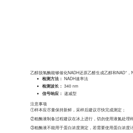
+
乙醇脱氢酶能够催化NADH还原乙醛生成乙醇和NAD
，
检测方法：
NADH速率法
检测波长：
340 nm
信号响应：
递减型
注意事项
①样本应尽量保持新鲜，采样后建议尽快完成测定；
②粗酶液制备过程建议在冰上进行，切勿使用液氮处理
③粗酶液不能用于蛋白浓度测定，若需要使用蛋白浓度计