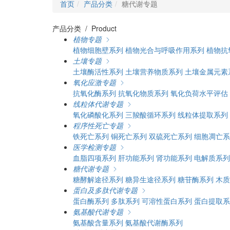
首页
产品分类
糖代谢专题
产品分类 / Product
植物专题
植物细胞壁系列
植物光合与呼吸作用系列
植物抗
土壤专题
土壤酶活性系列
土壤营养物质系列
土壤金属元素
氧化应激专题
抗氧化酶系列
抗氧化物质系列
氧化负荷水平评估
线粒体代谢专题
氧化磷酸化系列
三羧酸循环系列
线粒体提取系列
程序性死亡专题
铁死亡系列
铜死亡系列
双硫死亡系列
细胞凋亡系
医学检测专题
血脂四项系列
肝功能系列
肾功能系列
电解质系列
糖代谢专题
糖酵解途径系列
糖异生途径系列
糖苷酶系列
木质
蛋白及多肽代谢专题
蛋白酶系列
多肽系列
可溶性蛋白系列
蛋白提取系
氨基酸代谢专题
氨基酸含量系列
氨基酸代谢酶系列